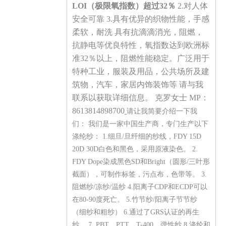
LOI（极限氧指数）超过32％
2.对人体
安全可靠 3.具有优异的织物性能，手感
柔软，耐洗 具有抗滴滴消光，阻燃，
抗静电等优良特性，氧指数达到欧洲标
准32％以上，阻燃性能稳定。广泛用于
特种工业，服装及用品，公共场所及建
筑物，汽车，家居内饰装饰等 请与我
联系以获取详细信息。 克罗女士 MP：
8613814898700
请让我简要介绍一下我
们： 我们是一家中国生产商，专门生产以下
涤纶纱： 1.细旦/旦纤细的纱线，FDY 15D
20D 30D白色和黑色，采用原液染色。 2.
FDY Dope染成黑色SD和Bright（圆形/三叶形
截面），可制作标签，污点布，色带等。 3.
阻燃纱/凉纱/温纱 4.阳离子CDP和ECDP可以
在80-90度死亡。 5.竹节纱/阳离子节节纱
（细纱和粗纱） 6.通过了GRS认证的再生
纱。 7. PBT，PTT，T-400，弹性纱 8.涤纶和