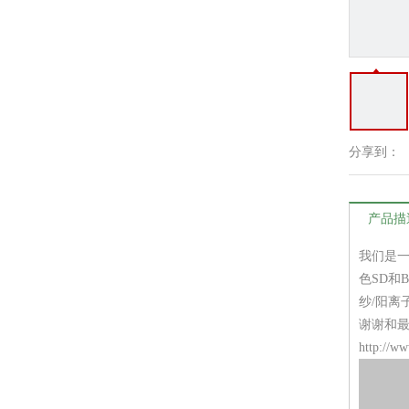
分享到：
产品描
我们是一
色SD和B
纱/阳离
谢谢和最
http://w