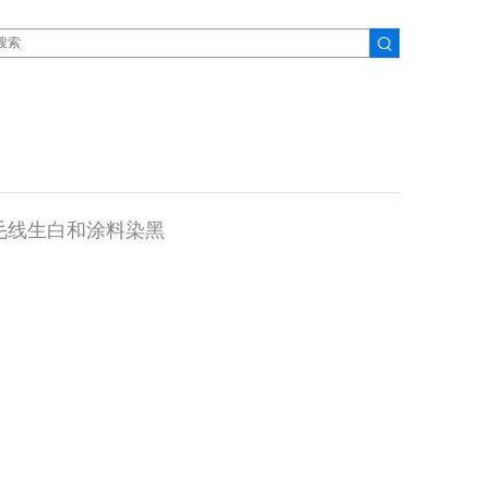
纶毛线生白和涂料染黑