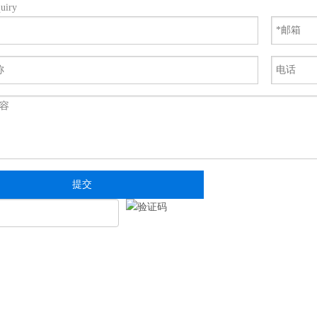
uiry
提交