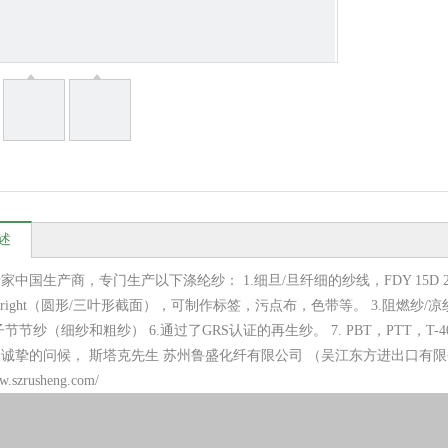
述
家中国生产商，专门生产以下涤纶纱： 1.细旦/旦纤细的纱线，FDY 15D 20D
right（圆形/三叶形截面），可制作标签，污点布，色带等。 3.阻燃纱/凉纱/温
子节节纱（细纱和粗纱） 6.通过了GRS认证的再生纱。 7. PBT，PTT，
诚挚的问候， 斯塔克先生 苏州鲁盛化纤有限公司 （吴江东方进出口有限
ww.szrusheng.com/