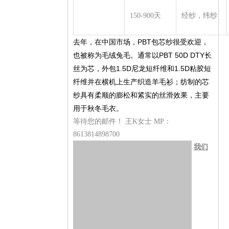
150-900天
经纱，纬纱
去年，在中国市场，PBT包芯纱很受欢迎，
也被称为毛绒兔毛。通常以PBT 50D DTY长
丝为芯，外包1.5D尼龙短纤维和1.5D粘胶短
纤维并在横机上生产织造羊毛衫；纺制的芯
纱具有柔顺的膨松和紧实的丝滑效果，主要
用于秋冬毛衣。
等待您的邮件！ 王K女士 MP：
8613814898700
我们