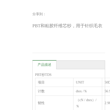
分享到：
PBT和粘胶纤维芯纱，用于针织毛衣
产品描述
PBT纱TDS
项目
UNIT
50
计数
dtex /％
56.
（cN / dtex）/
韧性
2.9
％