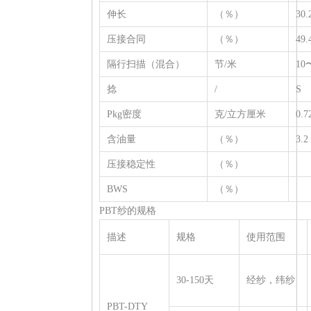
伸长
（％）
30.
压接合同
（％）
49.
隔行扫描（混合）
节/米
10
捻
/
S
Pkg密度
克/立方厘米
0.7
含油量
（％）
3.2
压接稳定性
（％）
BWS
（％）
PBT纱的规格
描述
规格
使用范围
30-150天
经纱，纬纱
PBT-DTY