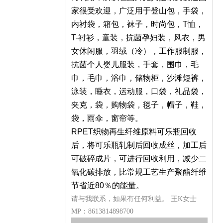
家很受欢迎，广泛用于登山包，手袋，
内衬袋，箱包，袜子，时尚包，T恤，
T-衬衫，童装，抗菌孕妇装，风衣，男
女休闲服，羽绒（冷），工作服制服，
抗菌个人婴儿服装，手套，围巾，毛
巾，毛巾，浴巾，储物柜，沙滩短裤，
泳装，睡衣，运动服，口袋，礼品袋，
夹克，袋，购物袋，毯子，帽子，鞋，
袋，雨伞，窗帘等。
RPET织物再生纤维原料可乐瓶回收
后，将可乐瓶轧制后回收成丝，加工后
可破碎成片，可进行回收利用，减少二
氧化碳排放，比常规工艺生产聚酯纤维
节省近80％的能量。
请与我联系，如果有任何利益。 王K女士
MP：8613814898700