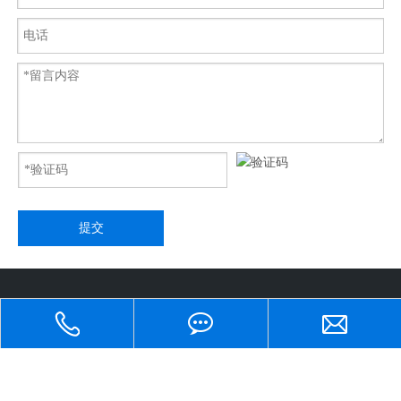
提交
快速导航
地址：江苏省苏州市吴江市区桃源镇远欣路639号
国内销售：86-512-86871656/ 国外销售：86-512-86871686 传