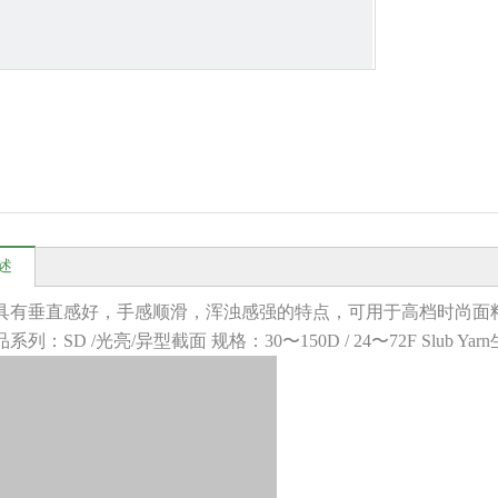
述
具有垂直感好，手感顺滑，浑浊感强的特点，可用于高档时尚面
系列：SD /光亮/异型截面 规格：30〜150D / 24〜72F Slub Y